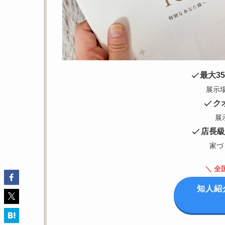
最大3
展示
ク
展
店長級
家づ
＼ 全
知人紹